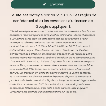
Envoyer
Ce site est protégé par reCAPTCHA. Les
règles de
confidentialité
et les
conditions d'utilisation
de
Google s'appliquent.
** Les données personnelles communiquées sont nécessaires aux fins de vous
contacter et sont enregistrées dans un fichier informatisé. Elles sont destinées
à LD Coiffure et ses sous-traitants dans le seul but de répondre à votre
message. Les données collectées seront communiquées aux seuls
destinataires suivants: LD Coiffure 3 Rue Saint-Michel 50170 Pontorson ld-
coiffure50@orange.fr. Vous disposez de droits d’accès, de rectification,
d’effacement, de portabilité, de limitation, d’opposition, de retrait de votre
consentement à tout moment et du droit d’introduire une réclamation auprès
d’une autorité de contrôle, ainsi que d’organiser le sort de vos données post-
mortem. Vous pouvez exercer ces droits par voie postale à l'adresse 3 Rue
Saint-Michel 50170 Pontorson ou par courrier électronique à l'adresse ld-
coiffure50@orange.fr. Un justificatif d'identité pourra vous être demandé.
Nous conservons vos données pendant la période de prise de contact puis
pendant la durée de prescription légale aux fins probatoires et de gestion des
contentieux. Vous avez le droit de vous inscrire sur la liste d'opposition au
démarchage téléphonique, disponible à cette adresse :
Bloctel.gouv.fr
.
Consultez le site cnil.fr pour plus d’informations sur vos droits.