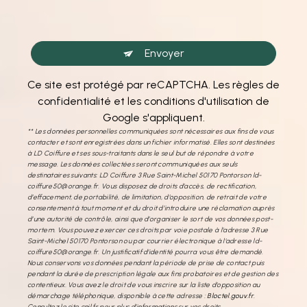
Envoyer
Ce site est protégé par reCAPTCHA. Les
règles de
confidentialité
et les
conditions d'utilisation
de
Google s'appliquent.
** Les données personnelles communiquées sont nécessaires aux fins de vous
contacter et sont enregistrées dans un fichier informatisé. Elles sont destinées
à LD Coiffure et ses sous-traitants dans le seul but de répondre à votre
message. Les données collectées seront communiquées aux seuls
destinataires suivants: LD Coiffure 3 Rue Saint-Michel 50170 Pontorson ld-
coiffure50@orange.fr. Vous disposez de droits d’accès, de rectification,
d’effacement, de portabilité, de limitation, d’opposition, de retrait de votre
consentement à tout moment et du droit d’introduire une réclamation auprès
d’une autorité de contrôle, ainsi que d’organiser le sort de vos données post-
mortem. Vous pouvez exercer ces droits par voie postale à l'adresse 3 Rue
Saint-Michel 50170 Pontorson ou par courrier électronique à l'adresse ld-
coiffure50@orange.fr. Un justificatif d'identité pourra vous être demandé.
Nous conservons vos données pendant la période de prise de contact puis
pendant la durée de prescription légale aux fins probatoires et de gestion des
contentieux. Vous avez le droit de vous inscrire sur la liste d'opposition au
démarchage téléphonique, disponible à cette adresse :
Bloctel.gouv.fr
.
Consultez le site cnil.fr pour plus d’informations sur vos droits.