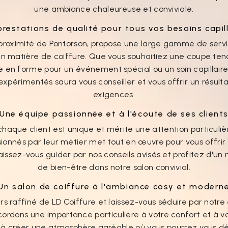
une ambiance chaleureuse et conviviale.
prestations de qualité pour tous vos besoins capill
à proximité de Pontorson, propose une large gamme de serv
en matière de coiffure. Que vous souhaitiez une coupe ten
 en forme pour un événement spécial ou un soin capillaire
xpérimentés saura vous conseiller et vous offrir un résult
exigences.
Une équipe passionnée et à l'écoute de ses client
chaque client est unique et mérite une attention particuliè
sionnés par leur métier met tout en œuvre pour vous offri
aissez-vous guider par nos conseils avisés et profitez d'
de bien-être dans notre salon convivial.
Un salon de coiffure à l'ambiance cosy et modern
ers raffiné de LD Coiffure et laissez-vous séduire par notr
ordons une importance particulière à votre confort et à vot
ns à créer une atmosphère agréable où vous pourrez vous d