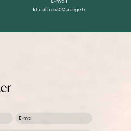
E-mail
ld-coiffure50@orange.fr
ter