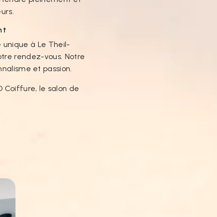
urs.
nt
e unique à Le Theil-
otre rendez-vous. Notre
nnalisme et passion.
Coiffure, le salon de