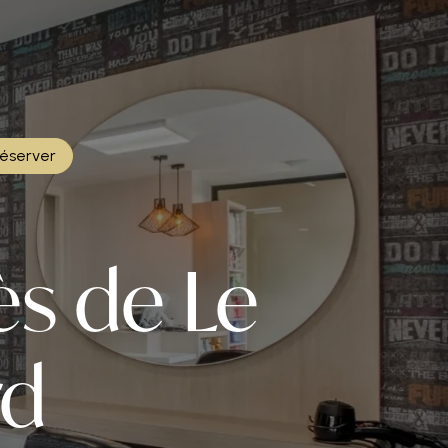
éserver
ès de Le
rd