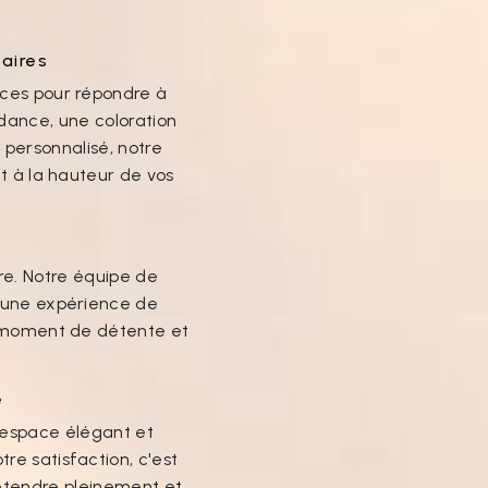
aires
ices pour répondre à
dance, une coloration
 personnalisé, notre
at à la hauteur de vos
s
re. Notre équipe de
r une expérience de
un moment de détente et
e
e espace élégant et
re satisfaction, c'est
étendre pleinement et