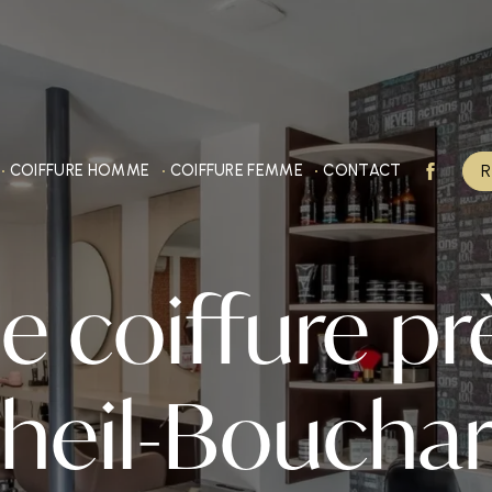
R
COIFFURE HOMME
COIFFURE FEMME
CONTACT
e coiffure pr
heil-Boucha