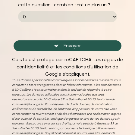
cette question : combien font un plus un ?
Envoyer
Ce site est protégé par reCAPTCHA. Les
règles de
confidentialité
et les
conditions d'utilisation
de
Google s'appliquent.
** Les données personnelles communiquées sont nécessaires aux fins de vous
contacter et sont enregistrées dans un fichier informatisé. Elles sont destinées
à LD Coiffure et ses sous-traitants dans le seul but de répondre à votre
message. Les données collectées seront communiquées aux seuls
destinataires suivants: LD Coiffure 3 Rue Saint-Michel 50170 Pontorson ld-
coiffure50@orange.fr. Vous disposez de droits d’accès, de rectification,
d’effacement, de portabilité, de limitation, d’opposition, de retrait de votre
consentement à tout moment et du droit d’introduire une réclamation auprès
d’une autorité de contrôle, ainsi que d’organiser le sort de vos données post-
mortem. Vous pouvez exercer ces droits par voie postale à l'adresse 3 Rue
Saint-Michel 50170 Pontorson ou par courrier électronique à l'adresse ld-
coiffure50@orange.fr. Un justificatif d'identité pourra vous être demandé.