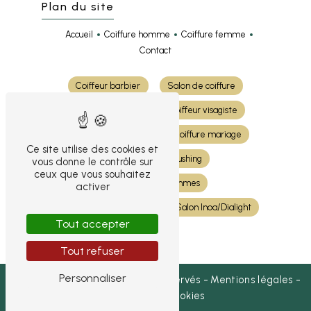
Plan du site
Accueil
Coiffure homme
Coiffure femme
Contact
Coiffeur barbier
Salon de coiffure
Coiffure cheveux
Coiffeur visagiste
Coloration cheveux
Coiffure mariage
Ce site utilise des cookies et
Shampoing et brushing
vous donne le contrôle sur
ceux que vous souhaitez
Coiffeur pour femmes
activer
Coiffeur pour hommes
Salon Inoa/Dialight
Tout accepter
Tout refuser
Personnaliser
©
Vistalid
- 2026 - Tous droits réservés -
Mentions légales
-
Gestion des cookies