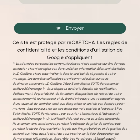
Envoyer
Ce site est protégé par reCAPTCHA. Les
règles de
confidentialité
et les
conditions d'utilisation
de
Google s'appliquent.
** Les données personnelles communiquées sont nécessaires aux fins de vous
contacter et sont enregistrées dans un fichier informatisé. Elles sont destinées
à LD Coiffure et ses sous-traitants dans le seul but de répondre à votre
message. Les données collectées seront communiquées aux seuls
destinataires suivants: LD Coiffure 3 Rue Saint-Michel 50170 Pontorson ld-
coiffure50@orange.fr. Vous disposez de droits d’accès, de rectification,
d’effacement, de portabilité, de limitation, d’opposition, de retrait de votre
consentement à tout moment et du droit d’introduire une réclamation auprès
d’une autorité de contrôle, ainsi que d’organiser le sort de vos données post-
mortem. Vous pouvez exercer ces droits par voie postale à l'adresse 3 Rue
Saint-Michel 50170 Pontorson ou par courrier électronique à l'adresse ld-
coiffure50@orange.fr. Un justificatif d'identité pourra vous être demandé.
Nous conservons vos données pendant la période de prise de contact puis
pendant la durée de prescription légale aux fins probatoires et de gestion des
contentieux. Vous avez le droit de vous inscrire sur la liste d'opposition au
démarchage téléphonique, disponible à cette adresse :
Bloctel.gouv.fr
.