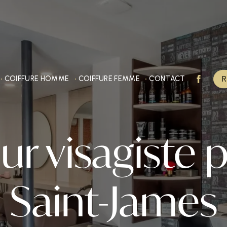
R
COIFFURE HOMME
COIFFURE FEMME
CONTACT
ur visagiste 
Saint-James