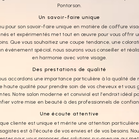
Pontorson.
Un savoir-faire unique
nu pour son savoir-faire unique en matière de coiffure visa
nnés et expérimentés met tout en œuvre pour vous offrir u
oins. Que vous souhaitiez une coupe tendance, une colorat
 événement spécial, nous saurons vous conseiller et réalis
en harmonie avec votre visage.
Des prestations de qualité
ous accordons une importance particulière à la qualité de n
de haute qualité pour prendre soin de vos cheveux et vous g
tes. Notre salon moderne et convivial est l'endroit idéal 
nfier votre mise en beauté à des professionnels de confian
Une écoute attentive
ue cliente est unique et mérite une attention particulière.
sagistes est à l'écoute de vos envies et de vos besoins. N
ntes pour vous proposer des solutions sur-mesure qui met