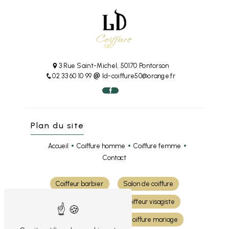
3 Rue Saint-Michel, 50170 Pontorson
02 33 60 10 99
ld-coiffure50@orange.fr
Plan du site
Accueil
Coiffure homme
Coiffure femme
Contact
Coiffeur barbier
Salon de coiffure
Coiffure cheveux
Coiffeur visagiste
Coloration cheveux
Coiffure mariage