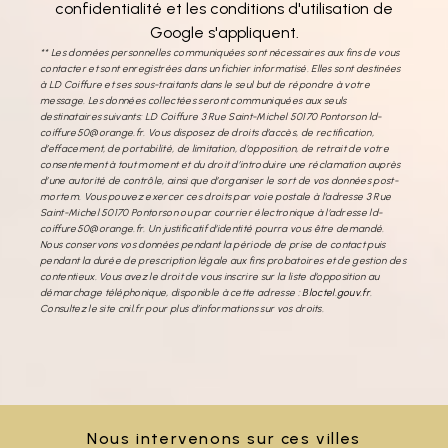
confidentialité
et les
conditions d'utilisation
de
Google s'appliquent.
** Les données personnelles communiquées sont nécessaires aux fins de vous
contacter et sont enregistrées dans un fichier informatisé. Elles sont destinées
à LD Coiffure et ses sous-traitants dans le seul but de répondre à votre
message. Les données collectées seront communiquées aux seuls
destinataires suivants: LD Coiffure 3 Rue Saint-Michel 50170 Pontorson ld-
coiffure50@orange.fr. Vous disposez de droits d’accès, de rectification,
d’effacement, de portabilité, de limitation, d’opposition, de retrait de votre
consentement à tout moment et du droit d’introduire une réclamation auprès
d’une autorité de contrôle, ainsi que d’organiser le sort de vos données post-
mortem. Vous pouvez exercer ces droits par voie postale à l'adresse 3 Rue
Saint-Michel 50170 Pontorson ou par courrier électronique à l'adresse ld-
coiffure50@orange.fr. Un justificatif d'identité pourra vous être demandé.
Nous conservons vos données pendant la période de prise de contact puis
pendant la durée de prescription légale aux fins probatoires et de gestion des
contentieux. Vous avez le droit de vous inscrire sur la liste d'opposition au
démarchage téléphonique, disponible à cette adresse :
Bloctel.gouv.fr
.
Consultez le site cnil.fr pour plus d’informations sur vos droits.
Nous intervenons sur ces villes