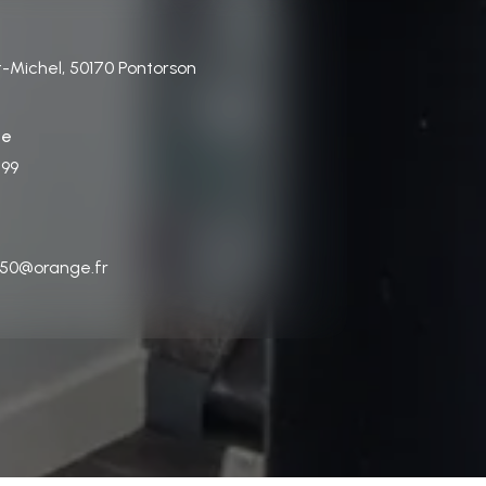
t-Michel, 50170 Pontorson
ne
 99
e50@orange.fr