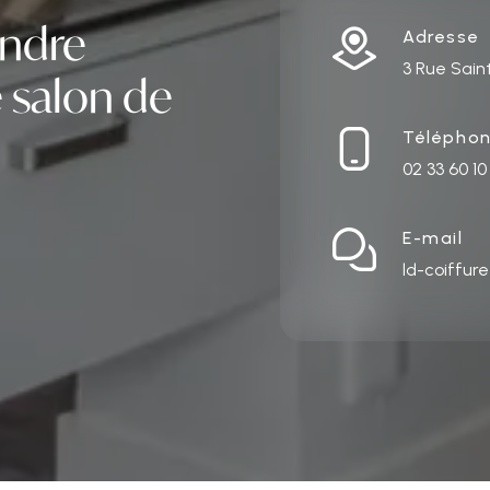
endre
Adresse
3 Rue Sain
 salon de
Télépho
02 33 60 10
E-mail
ld-coiffur