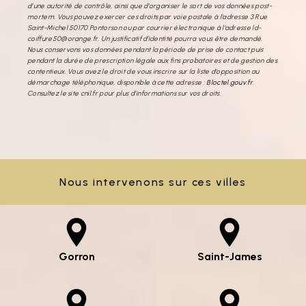
d’une autorité de contrôle, ainsi que d’organiser le sort de vos données post-
mortem. Vous pouvez exercer ces droits par voie postale à l'adresse 3 Rue
Saint-Michel 50170 Pontorson ou par courrier électronique à l'adresse ld-
coiffure50@orange.fr. Un justificatif d'identité pourra vous être demandé.
Nous conservons vos données pendant la période de prise de contact puis
pendant la durée de prescription légale aux fins probatoires et de gestion des
contentieux. Vous avez le droit de vous inscrire sur la liste d'opposition au
démarchage téléphonique, disponible à cette adresse :
Bloctel.gouv.fr
.
Consultez le site cnil.fr pour plus d’informations sur vos droits.
Nous intervenons sur ces villes
Gorron
Saint-James