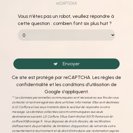
Vous n'êtes pas un robot, veuillez répondre à
cette question : combien font six plus huit ?
Envoyer
Ce site est protégé par reCAPTCHA. Les
règles de
confidentialité
et les
conditions d'utilisation
de
Google s'appliquent.
** Les données personnelles communiquées sont nécessaires aux fins de vous
contacter et sont enregistrées dans un fichier informatisé. Elles sont destinées
à LD Coiffure et ses sous-traitants dans le seul but de répondre à votre
message. Les données collectées seront communiquées aux seuls
destinataires suivants: LD Coiffure 3 Rue Saint-Michel 50170 Pontorson ld-
coiffure50@orange.fr. Vous disposez de droits d’accès, de rectification,
d’effacement, de portabilité, de limitation, d’opposition, de retrait de votre
consentement à tout moment et du droit d’introduire une réclamation auprès