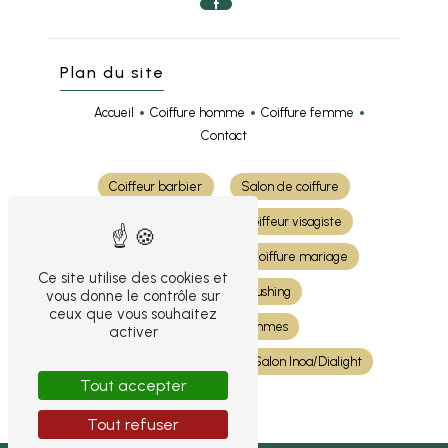
Plan du site
Accueil
Coiffure homme
Coiffure femme
Contact
Coiffeur barbier
Salon de coiffure
Coiffure cheveux
Coiffeur visagiste
Coloration cheveux
Coiffure mariage
Ce site utilise des cookies et
Shampoing et brushing
vous donne le contrôle sur
ceux que vous souhaitez
Coiffeur pour femmes
activer
Coiffeur pour hommes
Salon Inoa/Dialight
Tout accepter
Tout refuser