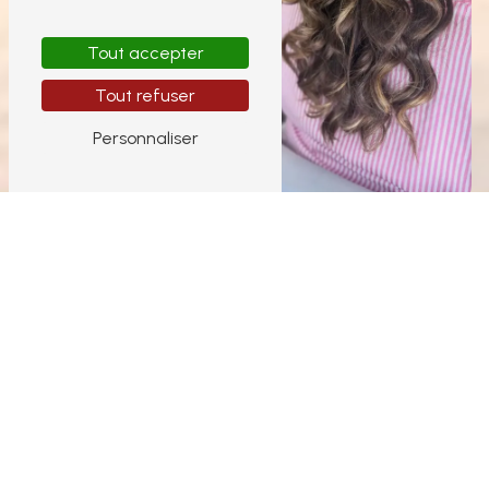
Tout accepter
Tout refuser
Personnaliser
Coiffeur visagiste
Coloration cheveux