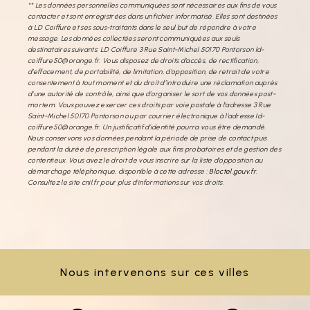
** Les données personnelles communiquées sont nécessaires aux fins de vous
contacter et sont enregistrées dans un fichier informatisé. Elles sont destinées
à LD Coiffure et ses sous-traitants dans le seul but de répondre à votre
message. Les données collectées seront communiquées aux seuls
destinataires suivants: LD Coiffure 3 Rue Saint-Michel 50170 Pontorson ld-
coiffure50@orange.fr. Vous disposez de droits d’accès, de rectification,
d’effacement, de portabilité, de limitation, d’opposition, de retrait de votre
consentement à tout moment et du droit d’introduire une réclamation auprès
d’une autorité de contrôle, ainsi que d’organiser le sort de vos données post-
mortem. Vous pouvez exercer ces droits par voie postale à l'adresse 3 Rue
Saint-Michel 50170 Pontorson ou par courrier électronique à l'adresse ld-
coiffure50@orange.fr. Un justificatif d'identité pourra vous être demandé.
Nous conservons vos données pendant la période de prise de contact puis
pendant la durée de prescription légale aux fins probatoires et de gestion des
contentieux. Vous avez le droit de vous inscrire sur la liste d'opposition au
démarchage téléphonique, disponible à cette adresse :
Bloctel.gouv.fr
.
Consultez le site cnil.fr pour plus d’informations sur vos droits.
Nous intervenons sur ces villes