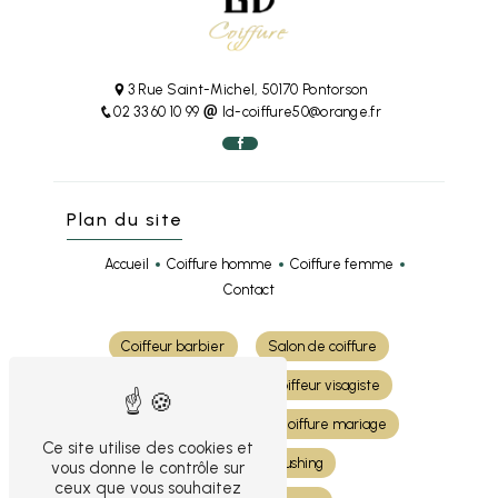
3 Rue Saint-Michel, 50170 Pontorson
02 33 60 10 99
ld-coiffure50@orange.fr
Plan du site
Accueil
Coiffure homme
Coiffure femme
Contact
Coiffeur barbier
Salon de coiffure
Coiffure cheveux
Coiffeur visagiste
Coloration cheveux
Coiffure mariage
Ce site utilise des cookies et
Shampoing et brushing
vous donne le contrôle sur
ceux que vous souhaitez