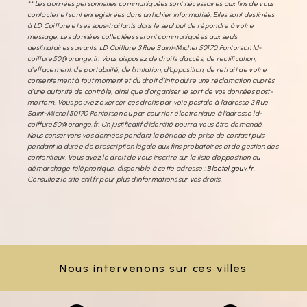
** Les données personnelles communiquées sont nécessaires aux fins de vous
contacter et sont enregistrées dans un fichier informatisé. Elles sont destinées
à LD Coiffure et ses sous-traitants dans le seul but de répondre à votre
message. Les données collectées seront communiquées aux seuls
destinataires suivants: LD Coiffure 3 Rue Saint-Michel 50170 Pontorson ld-
coiffure50@orange.fr. Vous disposez de droits d’accès, de rectification,
d’effacement, de portabilité, de limitation, d’opposition, de retrait de votre
consentement à tout moment et du droit d’introduire une réclamation auprès
d’une autorité de contrôle, ainsi que d’organiser le sort de vos données post-
mortem. Vous pouvez exercer ces droits par voie postale à l'adresse 3 Rue
Saint-Michel 50170 Pontorson ou par courrier électronique à l'adresse ld-
coiffure50@orange.fr. Un justificatif d'identité pourra vous être demandé.
Nous conservons vos données pendant la période de prise de contact puis
pendant la durée de prescription légale aux fins probatoires et de gestion des
contentieux. Vous avez le droit de vous inscrire sur la liste d'opposition au
démarchage téléphonique, disponible à cette adresse :
Bloctel.gouv.fr
.
Consultez le site cnil.fr pour plus d’informations sur vos droits.
Nous intervenons sur ces villes