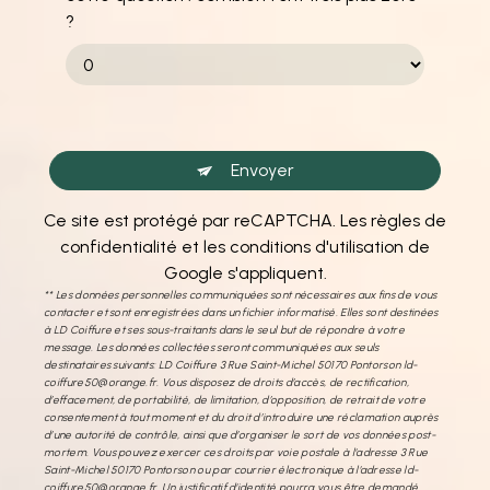
?
Envoyer
Ce site est protégé par reCAPTCHA. Les
règles de
confidentialité
et les
conditions d'utilisation
de
Google s'appliquent.
** Les données personnelles communiquées sont nécessaires aux fins de vous
contacter et sont enregistrées dans un fichier informatisé. Elles sont destinées
à LD Coiffure et ses sous-traitants dans le seul but de répondre à votre
message. Les données collectées seront communiquées aux seuls
destinataires suivants: LD Coiffure 3 Rue Saint-Michel 50170 Pontorson ld-
coiffure50@orange.fr. Vous disposez de droits d’accès, de rectification,
d’effacement, de portabilité, de limitation, d’opposition, de retrait de votre
consentement à tout moment et du droit d’introduire une réclamation auprès
d’une autorité de contrôle, ainsi que d’organiser le sort de vos données post-
mortem. Vous pouvez exercer ces droits par voie postale à l'adresse 3 Rue
Saint-Michel 50170 Pontorson ou par courrier électronique à l'adresse ld-
coiffure50@orange.fr. Un justificatif d'identité pourra vous être demandé.