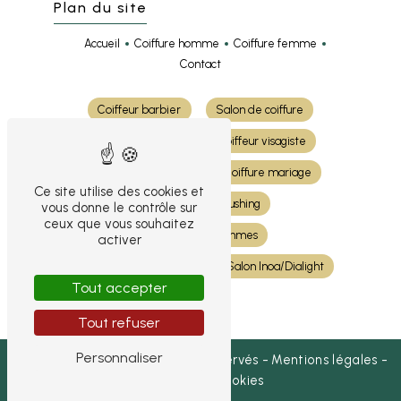
Plan du site
Accueil
Coiffure homme
Coiffure femme
Contact
Coiffeur barbier
Salon de coiffure
Coiffure cheveux
Coiffeur visagiste
Coloration cheveux
Coiffure mariage
Ce site utilise des cookies et
Shampoing et brushing
vous donne le contrôle sur
ceux que vous souhaitez
Coiffeur pour femmes
activer
Coiffeur pour hommes
Salon Inoa/Dialight
Tout accepter
Tout refuser
Personnaliser
©
Vistalid
- 2026 - Tous droits réservés -
Mentions légales
-
Gestion des cookies