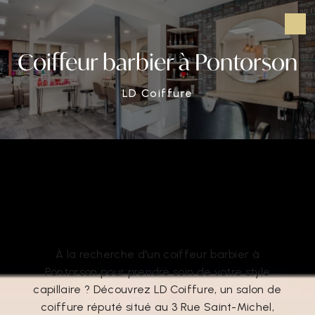
Panneau de gestion des cookies
Coiffeur barbier à Pontorson
LD Coiffure
Coiffeur barbier à Pontorson
Coiffeur barbier à Pontorson
À la recherche d'un coiffeur barbier à
Pontorson pour prendre soin de votre style
capillaire ? Découvrez LD Coiffure, un salon de
coiffure réputé situé au 3 Rue Saint-Michel,