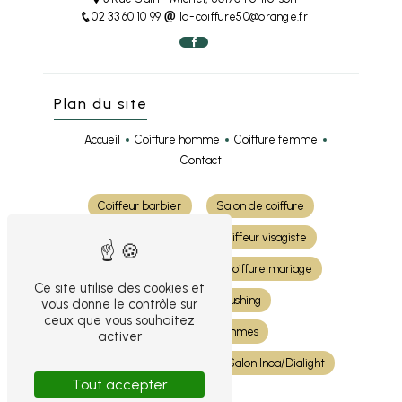
02 33 60 10 99
ld-coiffure50@orange.fr
Plan du site
Accueil
Coiffure homme
Coiffure femme
Contact
Coiffeur barbier
Salon de coiffure
Coiffure cheveux
Coiffeur visagiste
Coloration cheveux
Coiffure mariage
Ce site utilise des cookies et
Shampoing et brushing
vous donne le contrôle sur
ceux que vous souhaitez
Coiffeur pour femmes
activer
Coiffeur pour hommes
Salon Inoa/Dialight
Tout accepter