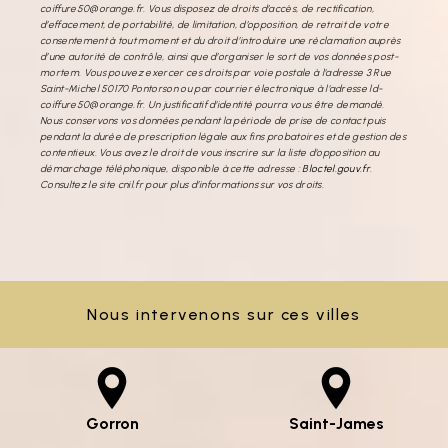
coiffure50@orange.fr. Vous disposez de droits d’accès, de rectification,
d’effacement, de portabilité, de limitation, d’opposition, de retrait de votre
consentement à tout moment et du droit d’introduire une réclamation auprès
d’une autorité de contrôle, ainsi que d’organiser le sort de vos données post-
mortem. Vous pouvez exercer ces droits par voie postale à l'adresse 3 Rue
Saint-Michel 50170 Pontorson ou par courrier électronique à l'adresse ld-
coiffure50@orange.fr. Un justificatif d'identité pourra vous être demandé.
Nous conservons vos données pendant la période de prise de contact puis
pendant la durée de prescription légale aux fins probatoires et de gestion des
contentieux. Vous avez le droit de vous inscrire sur la liste d'opposition au
démarchage téléphonique, disponible à cette adresse :
Bloctel.gouv.fr
.
Consultez le site cnil.fr pour plus d’informations sur vos droits.
Nous intervenons sur ces villes
Gorron
Saint-James