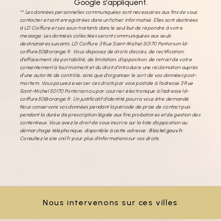
Google s'appliquent.
** Les données personnelles communiquées sont nécessaires aux fins de vous
contacter et sont enregistrées dans un fichier informatisé. Elles sont destinées
à LD Coiffure et ses sous-traitants dans le seul but de répondre à votre
message. Les données collectées seront communiquées aux seuls
destinataires suivants: LD Coiffure 3 Rue Saint-Michel 50170 Pontorson ld-
coiffure50@orange.fr. Vous disposez de droits d’accès, de rectification,
d’effacement, de portabilité, de limitation, d’opposition, de retrait de votre
consentement à tout moment et du droit d’introduire une réclamation auprès
d’une autorité de contrôle, ainsi que d’organiser le sort de vos données post-
mortem. Vous pouvez exercer ces droits par voie postale à l'adresse 3 Rue
Saint-Michel 50170 Pontorson ou par courrier électronique à l'adresse ld-
coiffure50@orange.fr. Un justificatif d'identité pourra vous être demandé.
Nous conservons vos données pendant la période de prise de contact puis
pendant la durée de prescription légale aux fins probatoires et de gestion des
contentieux. Vous avez le droit de vous inscrire sur la liste d'opposition au
démarchage téléphonique, disponible à cette adresse :
Bloctel.gouv.fr
.
Consultez le site cnil.fr pour plus d’informations sur vos droits.
Nous intervenons sur ces villes