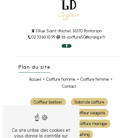
3 Rue Saint-Michel, 50170 Pontorson
02 33 60 10 99
ld-coiffure50@orange.fr
Plan du site
Accueil
Coiffure homme
Coiffure femme
Contact
Coiffeur barbier
Salon de coiffure
Coiffure cheveux
Coiffeur visagiste
Coloration cheveux
Coiffure mariage
Ce site utilise des cookies et
Shampoing et brushing
vous donne le contrôle sur