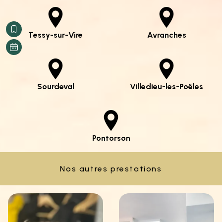
Tessy-sur-Vire
Avranches
Sourdeval
Villedieu-les-Poêles
Pontorson
Nos autres prestations