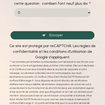
cette question : combien font neuf plus dix ?
Envoyer
Ce site est protégé par reCAPTCHA. Les
règles de
confidentialité
et les
conditions d'utilisation
de
Google s'appliquent.
** Les données personnelles communiquées sont nécessaires aux fins de vous
contacter et sont enregistrées dans un fichier informatisé. Elles sont destinées
à LD Coiffure et ses sous-traitants dans le seul but de répondre à votre
message. Les données collectées seront communiquées aux seuls
destinataires suivants: LD Coiffure 3 Rue Saint-Michel 50170 Pontorson ld-
coiffure50@orange.fr. Vous disposez de droits d’accès, de rectification,
d’effacement, de portabilité, de limitation, d’opposition, de retrait de votre
consentement à tout moment et du droit d’introduire une réclamation auprès
d’une autorité de contrôle, ainsi que d’organiser le sort de vos données post-
mortem. Vous pouvez exercer ces droits par voie postale à l'adresse 3 Rue
Saint-Michel 50170 Pontorson ou par courrier électronique à l'adresse ld-
coiffure50@orange.fr. Un justificatif d'identité pourra vous être demandé.