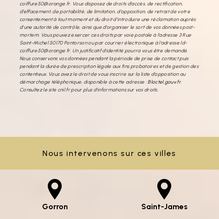
coiffure50@orange.fr. Vous disposez de droits d’accès, de rectification,
d’effacement, de portabilité, de limitation, d’opposition, de retrait de votre
consentement à tout moment et du droit d’introduire une réclamation auprès
d’une autorité de contrôle, ainsi que d’organiser le sort de vos données post-
mortem. Vous pouvez exercer ces droits par voie postale à l'adresse 3 Rue
Saint-Michel 50170 Pontorson ou par courrier électronique à l'adresse ld-
coiffure50@orange.fr. Un justificatif d'identité pourra vous être demandé.
Nous conservons vos données pendant la période de prise de contact puis
pendant la durée de prescription légale aux fins probatoires et de gestion des
contentieux. Vous avez le droit de vous inscrire sur la liste d'opposition au
démarchage téléphonique, disponible à cette adresse :
Bloctel.gouv.fr
.
Consultez le site cnil.fr pour plus d’informations sur vos droits.
Nous intervenons sur ces villes
Gorron
Saint-James