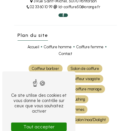
3 Rue Saint-Michel, 50170 Pontorson
02 33 60 10 99
ld-coiffure50@orange.fr
Plan du site
Accueil
Coiffure homme
Coiffure femme
Contact
Coiffeur barbier
Salon de coiffure
Coiffure cheveux
Coiffeur visagiste
Coloration cheveux
Coiffure mariage
Ce site utilise des cookies et
Shampoing et brushing
vous donne le contrôle sur
ceux que vous souhaitez
Coiffeur pour femmes
activer
Coiffeur pour hommes
Salon Inoa/Dialight
Tout accepter