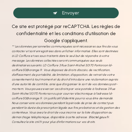
Envoyer
Ce site est protégé par reCAPTCHA. Les
règles de
confidentialité
et les
conditions d'utilisation
de
Google s'appliquent.
** Les données personnelles communiquées sont nécessaires aux fins de vous
contacter et sont enregistrées dans un fichier informatisé. Elles sont destinées
à LD Coiffure et ses sous-traitants dans le seul but de répondre à votre
message. Les données collectées seront communiquées aux seuls
destinataires suivants: LD Coiffure 3 Rue Saint-Michel 50170 Pontorson ld-
coiffure50@orange.fr. Vous disposez de droits d’accès, de rectification,
d’effacement, de portabilité, de limitation, d’opposition, de retrait de votre
consentement à tout moment et du droit d’introduire une réclamation auprès
d’une autorité de contrôle, ainsi que d’organiser le sort de vos données post-
mortem. Vous pouvez exercer ces droits par voie postale à l'adresse 3 Rue
Saint-Michel 50170 Pontorson ou par courrier électronique à l'adresse ld-
coiffure50@orange.fr. Un justificatif d'identité pourra vous être demandé.
Nous conservons vos données pendant la période de prise de contact puis
pendant la durée de prescription légale aux fins probatoires et de gestion des
contentieux. Vous avez le droit de vous inscrire sur la liste d'opposition au
démarchage téléphonique, disponible à cette adresse :
Bloctel.gouv.fr
.
Consultez le site cnil.fr pour plus d’informations sur vos droits.