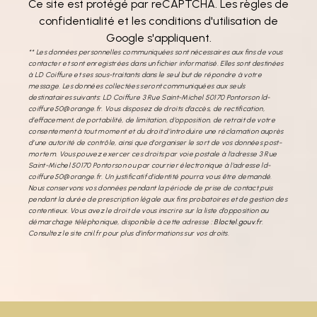
Ce site est protégé par reCAPTCHA. Les
règles de
confidentialité
et les
conditions d'utilisation
de
Google s'appliquent.
** Les données personnelles communiquées sont nécessaires aux fins de vous
contacter et sont enregistrées dans un fichier informatisé. Elles sont destinées
à LD Coiffure et ses sous-traitants dans le seul but de répondre à votre
message. Les données collectées seront communiquées aux seuls
destinataires suivants: LD Coiffure 3 Rue Saint-Michel 50170 Pontorson ld-
coiffure50@orange.fr. Vous disposez de droits d’accès, de rectification,
d’effacement, de portabilité, de limitation, d’opposition, de retrait de votre
consentement à tout moment et du droit d’introduire une réclamation auprès
d’une autorité de contrôle, ainsi que d’organiser le sort de vos données post-
mortem. Vous pouvez exercer ces droits par voie postale à l'adresse 3 Rue
Saint-Michel 50170 Pontorson ou par courrier électronique à l'adresse ld-
coiffure50@orange.fr. Un justificatif d'identité pourra vous être demandé.
Nous conservons vos données pendant la période de prise de contact puis
pendant la durée de prescription légale aux fins probatoires et de gestion des
contentieux. Vous avez le droit de vous inscrire sur la liste d'opposition au
démarchage téléphonique, disponible à cette adresse :
Bloctel.gouv.fr
.
Consultez le site cnil.fr pour plus d’informations sur vos droits.