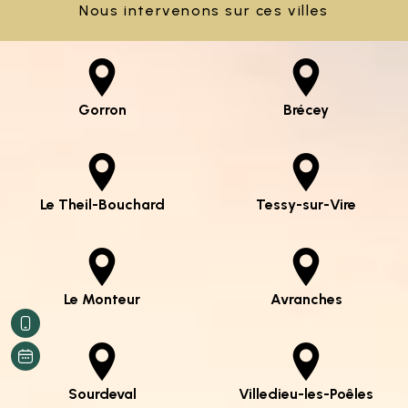
Nous intervenons sur ces villes
Gorron
Brécey
Le Theil-Bouchard
Tessy-sur-Vire
Le Monteur
Avranches
Sourdeval
Villedieu-les-Poêles