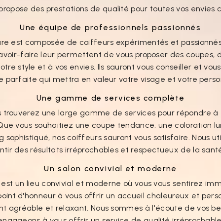
propose des prestations de qualité pour toutes vos envies ca
Une équipe de professionnels passionnés
ure est composée de coiffeurs expérimentés et passionnés 
savoir-faire leur permettent de vous proposer des coupes, 
re style et à vos envies. Ils sauront vous conseiller et vou
e parfaite qui mettra en valeur votre visage et votre perso
Une gamme de services complète
s trouverez une large gamme de services pour répondre à 
 Que vous souhaitiez une coupe tendance, une coloration 
g sophistiqué, nos coiffeurs sauront vous satisfaire. Nous ut
ntir des résultats irréprochables et respectueux de la san
Un salon convivial et moderne
 est un lieu convivial et moderne où vous vous sentirez im
oint d'honneur à vous offrir un accueil chaleureux et pers
 agréable et relaxant. Nous sommes à l'écoute de vos be
engageons à vous offrir un service de qualité irréprochable