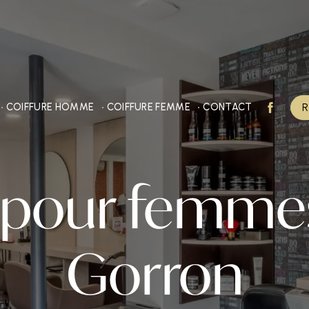
R
COIFFURE HOMME
COIFFURE FEMME
CONTACT
 pour femme
Gorron