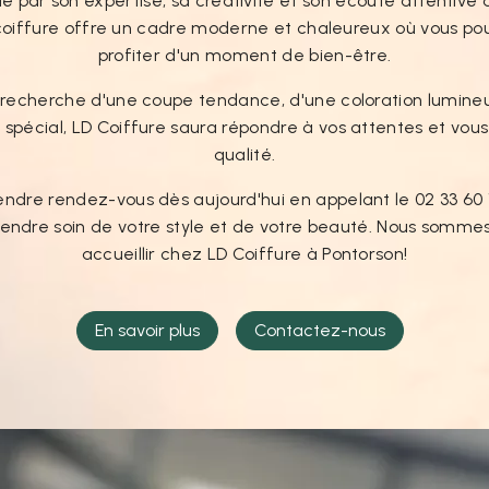
ue par son expertise, sa créativité et son écoute attentiv
e coiffure offre un cadre moderne et chaleureux où vous po
profiter d'un moment de bien-être.
 recherche d'une coupe tendance, d'une coloration lumineu
pécial, LD Coiffure saura répondre à vos attentes et vous 
qualité.
endre rendez-vous dès aujourd'hui en appelant le 02 33 60 1
rendre soin de votre style et de votre beauté. Nous somme
accueillir chez LD Coiffure à Pontorson!
En savoir plus
Contactez-nous