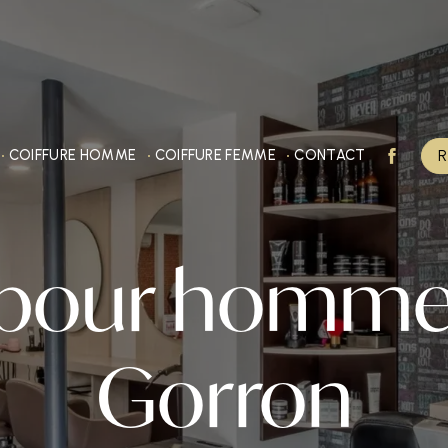
R
COIFFURE HOMME
COIFFURE FEMME
CONTACT
 pour homme
Gorron