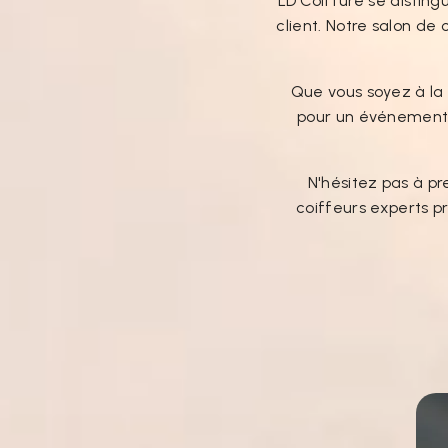
LD Coiffure se disting
client. Notre salon d
Que vous soyez à la
pour un événement s
N'hésitez pas à pr
coiffeurs experts p